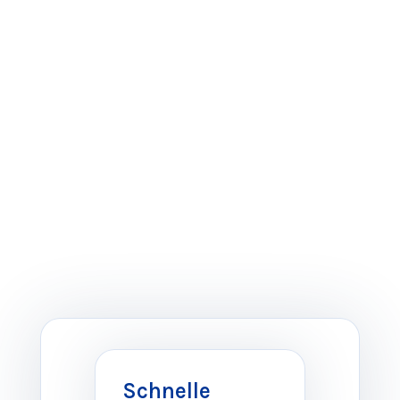
übernehmen das Rollout-Management, gestalten
Schulungen und Online-Trainings, virtuelle Konferenzen,
BarCamps, Workshops oder auch Blended Learning
Konzepte. Dabei orientieren wir uns immer am
Arbeitsprozess Ihrer Zielgruppe, so dass das neue
Wissen optimal angewandt werden kann.
Schnelle